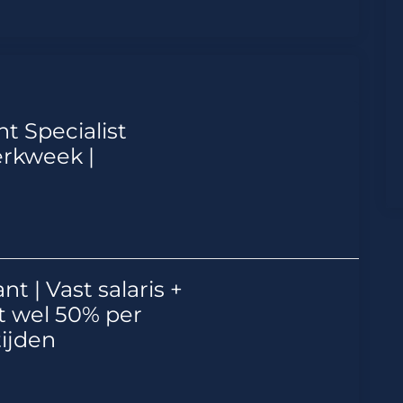
 Specialist
rkweek |
t | Vast salaris +
t wel 50% per
tijden