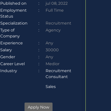
Published on
:
jul 08, 2022
Employment
:
Full Time
Status
Specialization
:
Recruitment
Type of
:
Agency
Company
Experience
:
Any
Salary
:
30000
Gender
:
Any
Career Level
:
Medior
Industry
:
Recruitment
Consultant
Sales
Apply Now