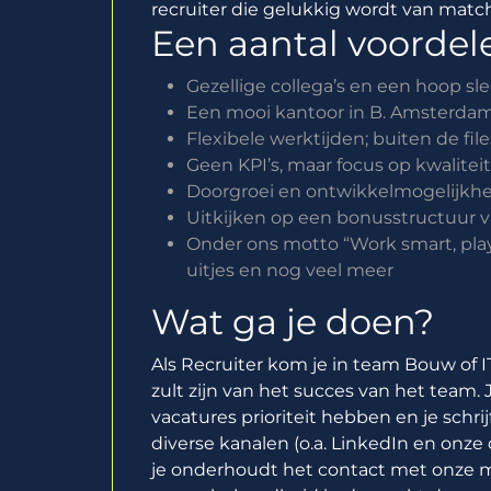
recruiter die gelukkig wordt van mat
Een aantal voordele
Gezellige collega’s en een hoop s
Een mooi kantoor in B. Amsterdam 
Flexibele werktijden; buiten de fil
Geen KPI’s, maar focus op kwalitei
Doorgroei en ontwikkelmogelijkh
Uitkijken op een bonusstructuur 
Onder ons motto “Work smart, play h
uitjes en nog veel meer
Wat ga je doen?
Als Recruiter kom je in team Bouw of I
zult zijn van het succes van het team.
vacatures prioriteit hebben en je schri
diverse kanalen (o.a. LinkedIn en onze
je onderhoudt het contact met onze m