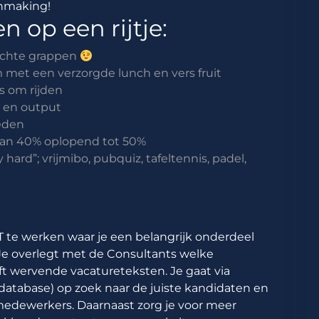
chmaking!
n op een rijtje:
lechte grappen
met een verzorgde lunch en vers fruit
es om rijden
t en output
eden
van 40% oplopend tot 50%
ard”; vrijmibo, pubquiz, tafeltennis, padel,
T te werken waar je een belangrijk onderdeel
 Je overlegt met de Consultants welke
jft wervende vacatureteksten. Je gaat via
 database) op zoek naar de juiste kandidaten en
edewerkers. Daarnaast zorg je voor meer